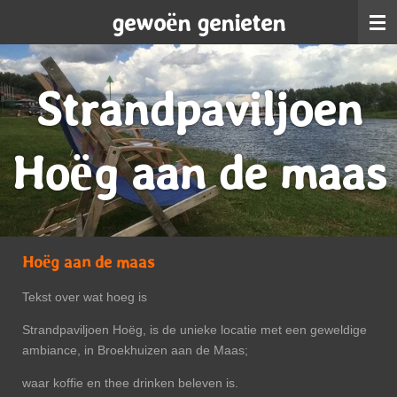
gewoën genieten
Ga
direct
naar
de
Strandpaviljoen
hoofdinhoud
Hoëg aan de maas
Hoëg aan de maas
Tekst over wat hoeg is
Strandpaviljoen Hoëg, is de unieke locatie met een geweldige
ambiance, in Broekhuizen aan de Maas;
waar koffie en thee drinken beleven is.